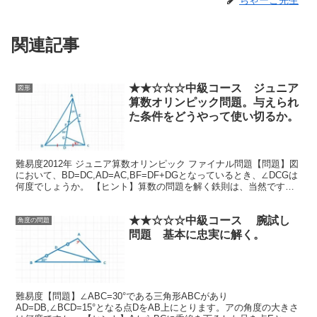
ちゃーこ先生
関連記事
★★☆☆☆中級コース ジュニア
図形
算数オリンピック問題。与えられ
た条件をどうやって使い切るか。
難易度2012年 ジュニア算数オリンピック ファイナル問題【問題】図
において、BD=DC,AD=AC,BF=DF+DGとなっているとき、∠DCGは
何度でしょうか。 【ヒント】算数の問題を解く鉄則は、当然ですが
「与えられた条件...
★★☆☆☆中級コース 腕試し
角度の問題
問題 基本に忠実に解く。
難易度【問題】∠ABC=30°である三角形ABCがあり
AD=DB,∠BCD=15°となる点DをAB上にとります。アの角度の大きさ