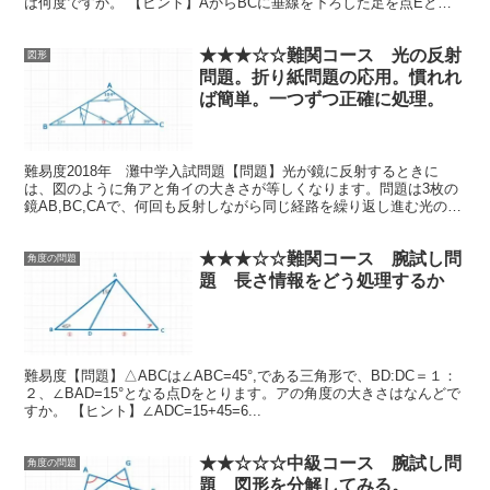
は何度ですか。 【ヒント】AからBCに垂線を下ろした足を点Eとす
ると、△...
★★★☆☆難関コース 光の反射
図形
問題。折り紙問題の応用。慣れれ
ば簡単。一つずつ正確に処理。
難易度2018年 灘中学入試問題【問題】光が鏡に反射するときに
は、図のように角アと角イの大きさが等しくなります。問題は3枚の
鏡AB,BC,CAで、何回も反射しながら同じ経路を繰り返し進む光の様
子を表しています。この時、角ウの大きさは何度で...
★★★☆☆難関コース 腕試し問
角度の問題
題 長さ情報をどう処理するか
難易度【問題】△ABCは∠ABC=45°,である三角形で、BD:DC＝１：
２、∠BAD=15°となる点Dをとります。アの角度の大きさはなんどで
すか。 【ヒント】∠ADC=15+45=6...
★★☆☆☆中級コース 腕試し問
角度の問題
題 図形を分解してみる。