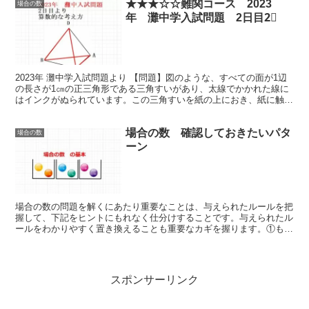
★★★☆☆難関コース 2023
場合の数
年 灘中学入試問題 2日目2⃣
2023年 灘中学入試問題より 【問題】図のような、すべての面が1辺
の長さが1㎝の正三角形である三角すいがあり、太線でかかれた線に
はインクがぬられています。この三角すいを紙の上におき、紙に触れ
ている辺のいずれかの辺を軸として...
場合の数 確認しておきたいパタ
場合の数
ーン
場合の数の問題を解くにあたり重要なことは、与えられたルールを把
握して、下記をヒントにもれなく仕分けすることです。与えられたル
ールをわかりやすく置き換えることも重要なカギを握ります。①もれ
なくダブりなくカウントする。②複雑な場合は、小分けに...
スポンサーリンク