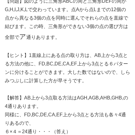
【問題】図のように三角形ABCの周と三角形DEFの周が
G,H,I,J,K,Lで交わっています。点Aから点Lまでの12個の
点から異なる3個の点を同時に選んでそれらの点を直線で
結びます。この時、三角形ができない3個の点の選び方は
ア
全部で
通りあります。
【ヒント】1直線上にある点の取り方は、AB上から3点と
る方法の他に、FD,BC,DE,CA,EF上から3点とる６パター
ンに分けることができます。大した数ではないので、しら
みつぶしに計算した方が早そうです。
【解答】AB上から3点取る方法はAGH,AGB,AHB,GHB,の
4通りあります。
同様に、FD,BC,DE,CA,EF上から3点とる方法も各々4通
りあるので、
６×４＝24通り・・・（答え）