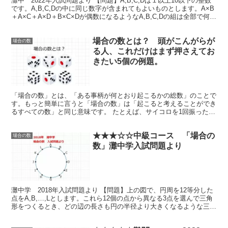
灘中 2022年入試問題より 【問題】A,B,C,Dは１以上10以下の整数
です。A,B,C,Dの中に同じ数字が含まれてもよいものとします。A×B
＋A×C＋A×D＋B×C×Dが偶数になるようなA,B,C,Dの組は全部で何組
あり...
場合の数とは？ 頭がこんがらが
場合の数
る人、これだけはまず押さえてお
きたい5個の例題。
「場合の数」とは、「ある事柄が何とおり起こるかの総数」のことで
す。もっと簡単に言うと「場合の数」は「起こると考えることができ
るすべての数」と同じ意味です。 たとえば、サイコロを1回振った時
の場合の数は、6通りとなります。場合...
★★★☆☆中級コース 「場合の
場合の数
数」灘中学入試問題より
灘中学 2018年入試問題より 【問題】上の図で、円周を12等分した
点をA,B,…,Lとします。これら12個の点から異なる3点を選んで三角
形をつくるとき、どの辺の長さも円の半径より大きくなるような三角
形は全部で ア個あります。ただし...