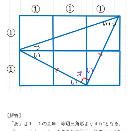
【解答】
「あ」は１：１の直角二等辺三角形より４５°となる。