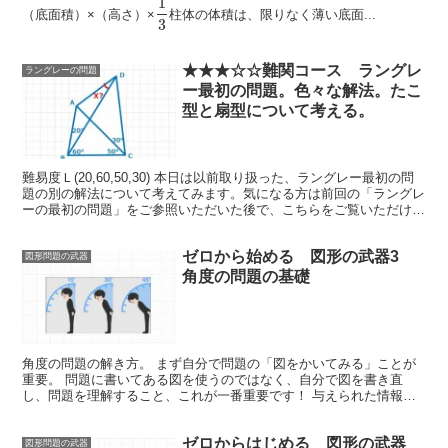
1
（底面積）×（高さ）×
柱体の体積は、限りなく薄い底面...
3
★★★☆☆難関コース ラングレ
ラングレーの問題
ー最初の問題。色々な解法。たこ
型と扇型について考える。
難易度Ｌ(20,60,50,30) 本日は以前取り扱った、ラングレー最初の問
題の別の解法について考えてみます。気になる方は前回の「ラングレ
ーの最初の問題」をご参照いただいた後で、こちらをご覧いただけれ
ばと思います。【解法２】...
ゼロから始める 図形の武器3
図形問題の武器
角度の問題の基礎
角度の問題の解き方。 まず自分で問題の「図をかいてみる」ことが
重要。 問題に書いてある図を使うのではなく、自分で図を書き直
し、問題を理解すること、これが一番重要です！ 与えられた情報
（条件）をすべて使うこと これも...
ゼロからはじめる 図形の武器
図形問題の武器