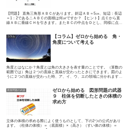
【問題】 直角三角形ＡＢＣがあります。斜辺ＡＢ＝5㎝、短辺：長辺
＝1：2である△ＡＢＣの面積は何㎠ですか？ 【ヒント】点Ｃから直
線ＡＢに垂線ＣＨを引きます。またＢＣの中点をＤとし、同様に点Ｄ
か...
【コラム】ゼロから始める 角・
コラム
角度について考える
角度とはなにか？角度とは角の大きさを表す量のことです。（算数の
範囲では）角は２つの直線と直線が交わったときにできます。図のよ
うに２つの直線が交わった時、ア、イ、ウ、エの領域に分かれます
が、この領域に対応して角があり、その大きさを表...
ゼロから始める 図形問題の武器
図形問題の武器
９ 柱体を切断したときの体積の
求め方
立体の体積の求める際によく使うものとして、下の2つの公式があり
ます。（柱体の体積）＝（底面積）×（高さ）（すい体の体積）＝