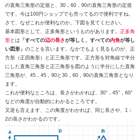
の直角三角形の定規と、30，60，90の直角三角形の定規
です。今は100円ショップでも売ってるので便利ですね。
さて、なぜこれが便利なのか。下図を見てください。
基本図形として、正多角形というものがあります。
正多角
形
とは
「すべての
辺の長さ
が等しく、すべての
内角
が等し
い図形」
のことを言います。なかでもよく見るものが、正
方形（正四角形）と正三角形です。正方形を対角線で半分
にした直角三角形と正三角形を図のように半分にした直角
三角形が、45，45，90と30，60，90の直角三角形となり
ます。
これが便利なところは、長さがわかれば、30°，45°，60°
などの角度が自動的にわかるところです。
又逆も言えます、この角度がわかれば、同じ長さや、1：
2の長さがわかるのです。