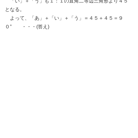
「い」＋「う」も１：１の直角二等辺三角形より４５°
となる。
よって、「あ」＋「い」＋「う」＝４５＋４５＝９
０° ・・・(答え)